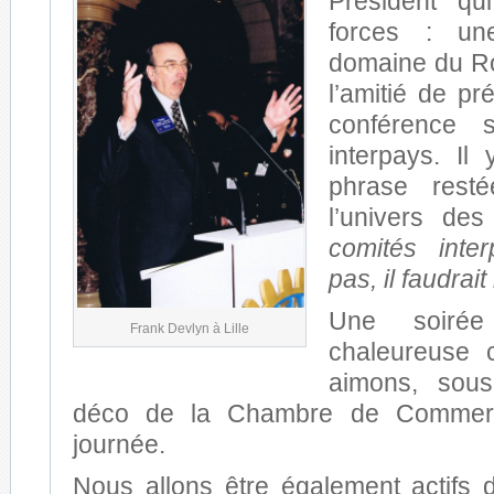
Président qu
forces : u
domaine du Rot
l’amitié de pr
conférence 
interpays. Il
phrase rest
l’univers d
comités inter
pas, il faudrait
Une soirée
Frank Devlyn à Lille
chaleureuse
aimons, sous
déco de la Chambre de Commerce
journée.
Nous allons être également actifs d