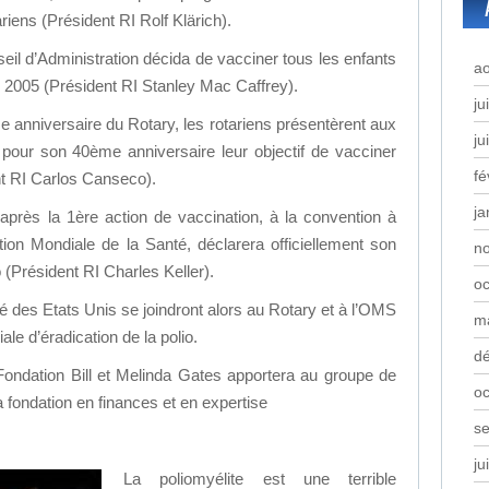
ariens (Président RI Rolf Klärich).
seil d’Administration décida de vacciner tous les enfants
a
en 2005 (Président RI Stanley Mac Caffrey).
ju
 anniversaire du Rotary, les rotariens présentèrent aux
ju
pour son 40ème anniversaire leur objectif de vacciner
fé
nt RI Carlos Canseco).
ja
 après la 1ère action de vaccination, à la convention à
tion Mondiale de la Santé, déclarera officiellement son
n
io (Président RI Charles Keller).
oc
 des Etats Unis se joindront alors au Rotary et à l’OMS
m
iale d’éradication de la polio.
d
 Fondation Bill et Melinda Gates apportera au groupe de
oc
 fondation en finances et en expertise
s
ju
La poliomyélite est une terrible