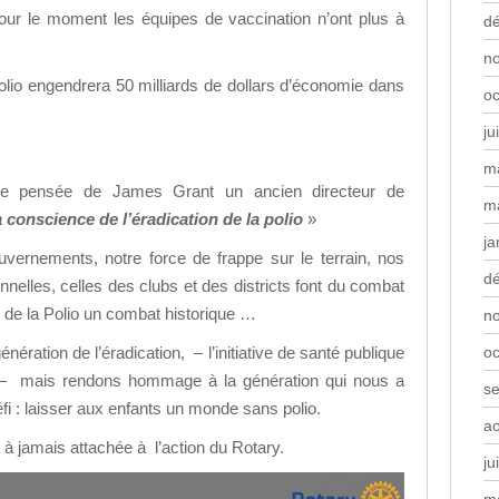
ur le moment les équipes de vaccination n’ont plus à
d
n
 polio engendrera 50 milliards de dollars d’économie dans
oc
ju
m
elle pensée de James Grant un ancien directeur de
m
a conscience de l’éradication de la polio
»
ja
vernements, notre force de frappe sur le terrain, nos
d
nnelles, celles des clubs et des districts font du combat
s de la Polio un combat historique …
n
oc
ération de l’éradication, – l’initiative de santé publique
 – mais rendons hommage à la génération qui nous a
s
fi : laisser aux enfants un monde sans polio.
a
a à jamais attachée à l’action du Rotary.
ju