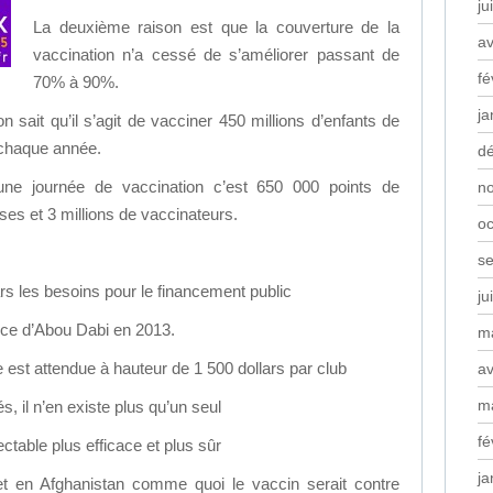
ju
La deuxième raison est que la couverture de la
av
vaccination n’a cessé de s’améliorer passant de
fé
70% à 90%.
ja
on sait qu’il s’agit de vacciner 450 millions d’enfants de
chaque année.
d
 une journée de vaccination c’est 650 000 points de
n
ses et 3 millions de vaccinateurs.
oc
s
lars les besoins pour le financement public
ju
ence d’Abou Dabi en 2013.
m
e est attendue à hauteur de 1 500 dollars par club
av
m
és, il n’en existe plus qu’un seul
fé
ctable plus efficace et plus sûr
ja
t en Afghanistan comme quoi le vaccin serait contre