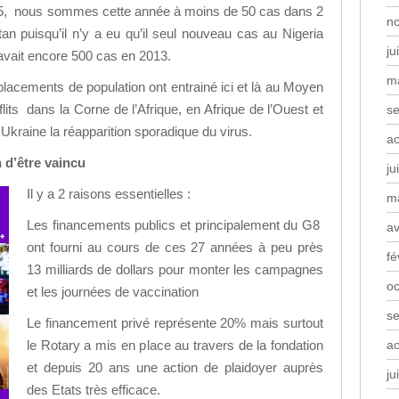
5, nous sommes cette année à moins de 50 cas dans 2
n
tan puisqu’il n’y a eu qu’il seul nouveau cas au Nigeria
ju
y avait encore 500 cas en 2013.
m
éplacements de population ont entrainé ici et là au Moyen
lits dans la Corne de l’Afrique, en Afrique de l’Ouest et
s
kraine la réapparition sporadique du virus.
a
n d’être vaincu
ju
Il y a 2 raisons essentielles :
m
Les financements publics et principalement du G8
av
ont fourni au cours de ces 27 années à peu près
fé
13 milliards de dollars pour monter les campagnes
oc
et les journées de vaccination
s
Le financement privé représente 20% mais surtout
a
le Rotary a mis en place au travers de la fondation
et depuis 20 ans une action de plaidoyer auprès
ju
des Etats très efficace.