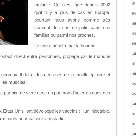
m
maladie. Ce n’est que depuis 2002
qu’il n’ y a plus de cas en Europe
av
pourtant nous avons comme très
ja
souvent des cas de polio dans nos
n
familles ou parmi nos proches.
s
Le virus pénètre par la bouche.
ju
contact direct entre personnes, propagé par le manque
m
ja
nerveux. Il détruit les neurones de la moelle épinière et
 les muscles.
n
lige parfois de vivre avec un poumon d’acier ou dans des
oc
ju
 Etats Unis ont développé les vaccins : l’un injectable,
m
éterminants pour vaincre la maladie.
m
ja