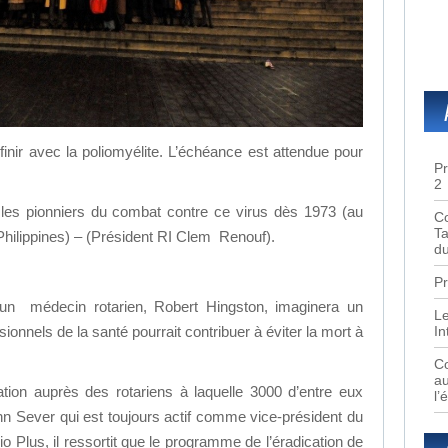
nir avec la poliomyélite. L’échéance est attendue pour
Pr
2
 les pionniers du combat contre ce virus dès 1973 (au
Co
Ta
ilippines) – (Président RI Clem Renouf).
du
Pr
un médecin rotarien, Robert Hingston, imaginera un
Le
In
sionnels de la santé pourrait contribuer à éviter la mort à
Co
au
tion auprès des rotariens à laquelle 3000 d’entre eux
l’
hn Sever qui est toujours actif comme vice-président du
io Plus, il ressortit que le programme de l’éradication de